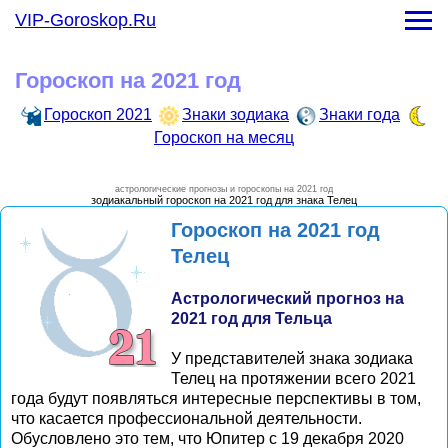
Гороскоп на месяц
VIP-Goroskop.Ru
-
Гороскоп на январь 2021 года
-
Гороскоп на февраль 2021 года
Гороскоп на 2021 год
-
Гороскоп на март 2021 года
-
Гороскоп на апрель 2021 года
Гороскоп 2021
Знаки зодиака
Знаки года
-
Гороскоп на май 2021 года
Гороскоп на месяц
-
Гороскоп на июнь 2021 года
-
Гороскоп на июль 2021 года
астрологические прогнозы и гороскопы на 2021 год
-
Гороскоп на август 2021 года
зодиакальный гороскоп на 2021 год для знака Телец
-
Гороскоп на сентябрь 2021 года
Гороскоп на 2021 год
-
Гороскоп на октябрь 2021 года
Телец
-
Гороскоп на ноябрь 2021 года
-
Гороскоп на декарь 2021 года
Астрологический прогноз на
2021 год для Тельца
У представителей знака зодиака
Телец на протяжении всего 2021
года будут появляться интересные перспективы в том,
что касается профессиональной деятельности.
Обусловлено это тем, что Юпитер с 19 декабря 2020