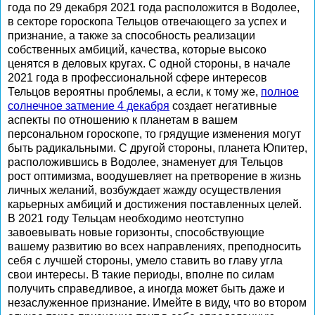
года по 29 декабря 2021 года расположится в Водолее,
в секторе гороскопа Тельцов отвечающего за успех и
признание, а также за способность реализации
собственных амбиций, качества, которые высоко
ценятся в деловых кругах. С одной стороны, в начале
2021 года в профессиональной сфере интересов
Тельцов вероятны проблемы, а если, к тому же,
полное
солнечное затмение 4 декабря
создает негативные
аспекты по отношению к планетам в вашем
персональном гороскопе, то грядущие изменения могут
быть радикальными. С другой стороны, планета Юпитер,
расположившись в Водолее, знаменует для Тельцов
рост оптимизма, воодушевляет на претворение в жизнь
личных желаний, возбуждает жажду осуществления
карьерных амбиций и достижения поставленных целей.
В 2021 году Тельцам необходимо неотступно
завоевывать новые горизонты, способствующие
вашему развитию во всех направлениях, преподносить
себя с лучшей стороны, умело ставить во главу угла
свои интересы. В такие периоды, вполне по силам
получить справедливое, а иногда может быть даже и
незаслуженное признание. Имейте в виду, что во втором