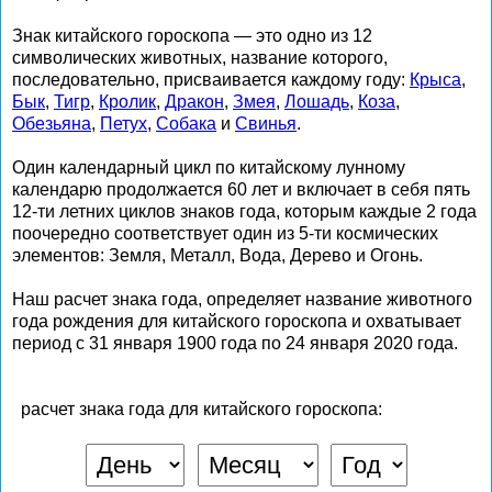
Знак китайского гороскопа — это одно из 12
символических животных, название которого,
последовательно, присваивается каждому году:
Крыса
,
Бык
,
Тигр
,
Кролик
,
Дракон
,
Змея
,
Лошадь
,
Коза
,
Обезьяна
,
Петух
,
Собака
и
Свинья
.
Один календарный цикл по китайскому лунному
календарю продолжается 60 лет и включает в себя пять
12-ти летних циклов знаков года, которым каждые 2 года
поочередно соответствует один из 5-ти космических
элементов: Земля, Металл, Вода, Дерево и Огонь.
Наш расчет знака года, определяет название животного
года рождения для китайского гороскопа и охватывает
период с 31 января 1900 года по 24 января 2020 года.
расчет знака года для китайского гороскопа: