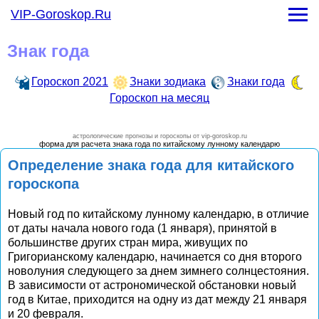
Гороскоп на месяц
VIP-Goroskop.Ru
-
Гороскоп на январь 2021 года
-
Гороскоп на февраль 2021 года
Знак года
-
Гороскоп на март 2021 года
-
Гороскоп на апрель 2021 года
Гороскоп 2021
Знаки зодиака
Знаки года
-
Гороскоп на май 2021 года
Гороскоп на месяц
-
Гороскоп на июнь 2021 года
-
Гороскоп на июль 2021 года
-
Гороскоп на август 2021 года
астрологические прогнозы и гороскопы от vip-goroskop.ru
форма для расчета знака года по китайскому лунному календарю
-
Гороскоп на сентябрь 2021 года
Определение знака года для китайского
-
Гороскоп на октябрь 2021 года
гороскопа
-
Гороскоп на ноябрь 2021 года
-
Гороскоп на декарь 2021 года
Новый год по китайскому лунному календарю, в отличие
от даты начала нового года (1 января), принятой в
большинстве других стран мира, живущих по
Григорианскому календарю, начинается со дня второго
новолуния следующего за днем зимнего солнцестояния.
В зависимости от астрономической обстановки новый
год в Китае, приходится на одну из дат между 21 января
и 20 февраля.