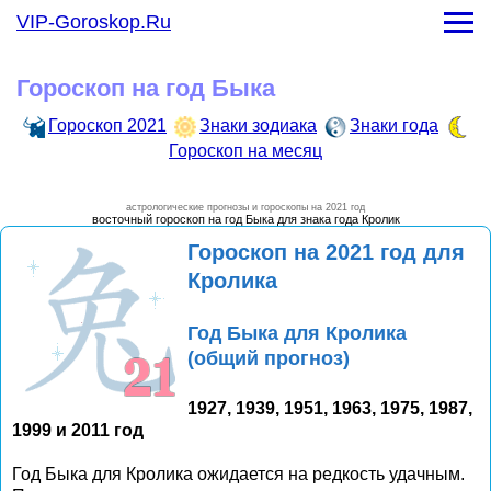
Гороскоп на месяц
VIP-Goroskop.Ru
-
Гороскоп на январь 2021 года
-
Гороскоп на февраль 2021 года
Гороскоп на год Быка
-
Гороскоп на март 2021 года
-
Гороскоп на апрель 2021 года
Гороскоп 2021
Знаки зодиака
Знаки года
-
Гороскоп на май 2021 года
Гороскоп на месяц
-
Гороскоп на июнь 2021 года
-
Гороскоп на июль 2021 года
астрологические прогнозы и гороскопы на 2021 год
-
Гороскоп на август 2021 года
восточный гороскоп на год Быка для знака года Кролик
-
Гороскоп на сентябрь 2021 года
Гороскоп на 2021 год для
-
Гороскоп на октябрь 2021 года
Кролика
-
Гороскоп на ноябрь 2021 года
-
Гороскоп на декарь 2021 года
Год Быка для Кролика
(общий прогноз)
1927, 1939, 1951, 1963, 1975, 1987,
1999 и 2011 год
Год Быка для Кролика ожидается на редкость удачным.