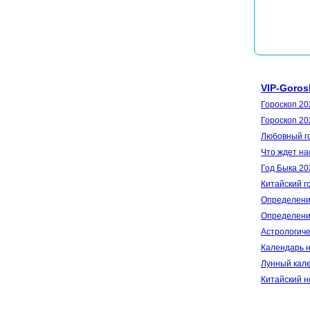
VIP-Goros
Гороскоп 20
Гороскоп 20
Любовный го
Что ждет на
Год Быка 20
Китайский г
Определени
Определение
Астрологиче
Календарь н
Лунный кале
Китайский н