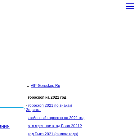
←
VIP-Goroskop.Ru
гороскоп на 2021 год
-
гороскоп 2021 по знакам
Зодиака
-
любовный гороскоп на 2021 год
ения
-
что ждет нас в год Быка 2021?
-
год Быка 2021 (символ года)