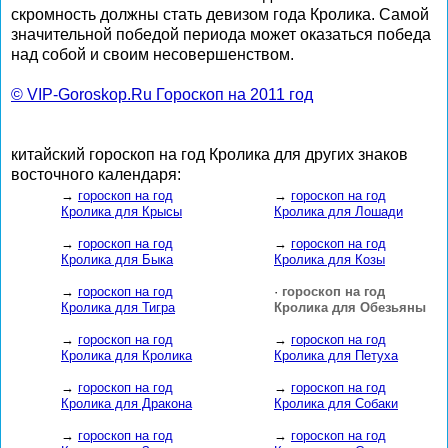
скромность должны стать девизом года Кролика. Самой
значительной победой периода может оказаться победа
над собой и своим несовершенством.
© VIP-Goroskop.Ru Гороскоп на 2011 год
китайский гороскоп на год Кролика для других знаков
восточного календаря:
→
гороскоп на год
→
гороскоп на год
Кролика для Крысы
Кролика для Лошади
→
гороскоп на год
→
гороскоп на год
Кролика для Быка
Кролика для Козы
→
гороскоп на год
·
гороскоп на год
Кролика для Тигра
Кролика для Обезьяны
→
гороскоп на год
→
гороскоп на год
Кролика для Кролика
Кролика для Петуха
→
гороскоп на год
→
гороскоп на год
Кролика для Дракона
Кролика для Собаки
→
гороскоп на год
→
гороскоп на год