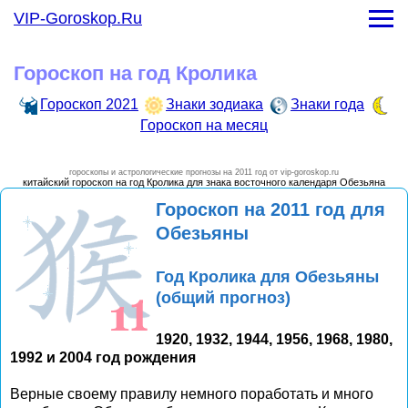
Гороскоп на месяц
VIP-Goroskop.Ru
-
Гороскоп на январь 2021 года
-
Гороскоп на февраль 2021 года
Гороскоп на год Кролика
-
Гороскоп на март 2021 года
-
Гороскоп на апрель 2021 года
Гороскоп 2021
Знаки зодиака
Знаки года
-
Гороскоп на май 2021 года
Гороскоп на месяц
-
Гороскоп на июнь 2021 года
-
Гороскоп на июль 2021 года
гороскопы и астрологические прогнозы на 2011 год от vip-goroskop.ru
-
Гороскоп на август 2021 года
китайский гороскоп на год Кролика для знака восточного календаря Обезьяна
-
Гороскоп на сентябрь 2021 года
Гороскоп на 2011 год для
-
Гороскоп на октябрь 2021 года
Обезьяны
-
Гороскоп на ноябрь 2021 года
-
Гороскоп на декарь 2021 года
Год Кролика для Обезьяны
(общий прогноз)
1920, 1932, 1944, 1956, 1968, 1980,
1992 и 2004 год рождения
Верные своему правилу немного поработать и много