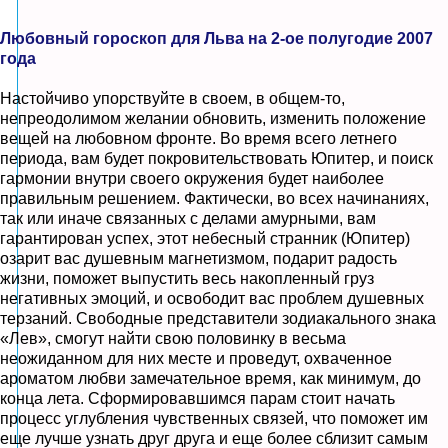
Любовный гороскоп для Льва на 2-ое полугодие 2007
года
Настойчиво упорствуйте в своем, в общем-то,
непреодолимом желании обновить, изменить положение
вещей на любовном фронте. Во время всего летнего
периода, вам будет покровительствовать Юпитер, и поиск
гармонии внутри своего окружения будет наиболее
правильным решением. Фактически, во всех начинаниях,
так или иначе связанных с делами амурными, вам
гарантирован успех, этот небесный странник (Юпитер)
озарит вас душевным магнетизмом, подарит радость
жизни, поможет выпустить весь накопленный груз
негативных эмоций, и освободит вас проблем душевных
терзаний. Свободные представители зодиакального знака
«Лев», смогут найти свою половинку в весьма
неожиданном для них месте и проведут, охваченное
ароматом любви замечательное время, как минимум, до
конца лета. Сформировавшимся парам стоит начать
процесс углубления чувственных связей, что поможет им
еще лучше узнать друг друга и еще более сблизит самым