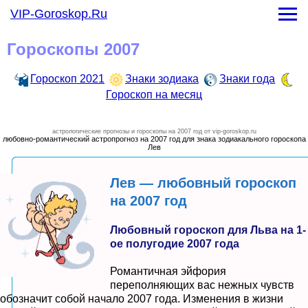
Гороскоп на месяц
VIP-Goroskop.Ru
-
Гороскоп на январь 2021 года
-
Гороскоп на февраль 2021 года
Гороскопы 2007
-
Гороскоп на март 2021 года
-
Гороскоп на апрель 2021 года
Гороскоп 2021
Знаки зодиака
Знаки года
-
Гороскоп на май 2021 года
Гороскоп на месяц
-
Гороскоп на июнь 2021 года
-
Гороскоп на июль 2021 года
-
Гороскоп на август 2021 года
астрологические прогнозы и гороскопы на 2007 год от vip-goroskop.ru
любовно-романтический астропрогноз на 2007 год для знака зодиакального гороскопа
-
Гороскоп на сентябрь 2021 года
Лев
-
Гороскоп на октябрь 2021 года
-
Гороскоп на ноябрь 2021 года
Лев — любовный гороскоп
-
Гороскоп на декарь 2021 года
на 2007 год
Любовный гороскоп для Льва на 1-
ое полугодие 2007 года
Романтичная эйфория
переполняющих вас нежных чувств
обозначит собой начало 2007 года. Изменения в жизни