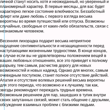
личной станут носить хотя и неожиданный, но уверенный и
планомерный характер. В первые месяцы, для вас будет
характерно легкое состояние влюбчивости. Беззаботный
флирт или даже любовь с первого взгляда весьма
вероятны во время путешествий или отпуска. Возможны
случайные, свободные от каких-либо обязательств, связи с
незнакомым человеком.
Весенняя лихорадка подарит весьма неприятное
ощущение сентиментальности и незащищенности перед
наступающими жизненными трудностями. В конце концов,
в случае если вы не удовлетворены положением вещей в
ваших любовных отношениях, все это приведет к полному
разрыву, тем самым, расчистив дорогу для новых
возможностей и новых надежд. Однако для многих, самым
очевидным поступком, станет полное отсутствие действий.
Апатия и отсутствие волевых решений весьма вероятны
для этого периода, что возможно и к лучшему, так как,
звезды рекомендуют переждать трудные времена.
Возможным решением для пар, зашедших в тупик внутри
своих запутанных связей, может стать общение с друзьями,
обсуждение взаимных проблем с близкими людьми.