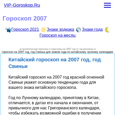
Гороскоп на месяц
VIP-Goroskop.Ru
-
Гороскоп на январь 2021 года
-
Гороскоп на февраль 2021 года
Гороскоп 2007
-
Гороскоп на март 2021 года
-
Гороскоп на апрель 2021 года
Гороскоп 2021
Знаки зодиака
Знаки года
-
Гороскоп на май 2021 года
Гороскоп на месяц
-
Гороскоп на июнь 2021 года
-
Гороскоп на июль 2021 года
-
Гороскоп на август 2021 года
астрологические прогнозы и гороскопы на 2007 год от vip-goroskop.ru
гороскоп на 2007 год, год Свиньи для знаков года по китайскому лунному календарю
-
Гороскоп на сентябрь 2021 года
Китайский гороскоп на 2007 год, год
-
Гороскоп на октябрь 2021 года
Свиньи
-
Гороскоп на ноябрь 2021 года
-
Гороскоп на декарь 2021 года
Китайский гороскоп на 2007 год красной огненной
Свиньи укажет основную тенденцию года для
вашего знака китайского гороскопа.
Год по Лунному календарю, принятому в Китае,
отличается, в датах его начала и окончания, от
привычного для нас Григорианского календаря,
чтобы избежать возможной ошибки в получении